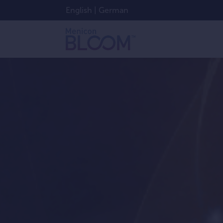
English
|
German