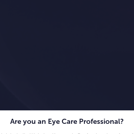
Are you an Eye Care Professional?