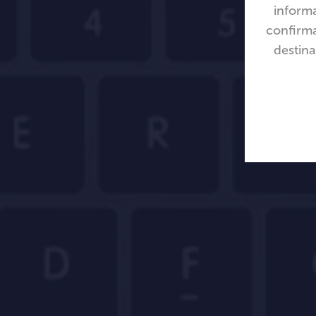
informa
confirma
destina
Me