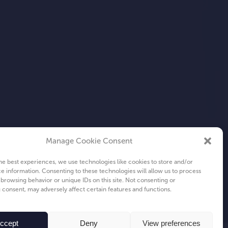
Manage Cookie Consent
he best experiences, we use technologies like cookies to store and/or
e information. Consenting to these technologies will allow us to process
 browsing behavior or unique IDs on this site. Not consenting or
consent, may adversely affect certain features and functions.
ccept
Deny
View preferences