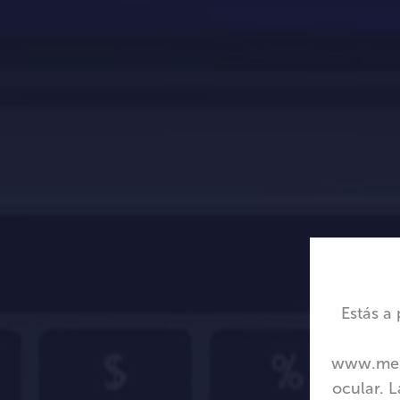
Estás a
www.meni
ocular. L