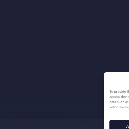
To provide t
access devic
data such as
withdrawing 
A