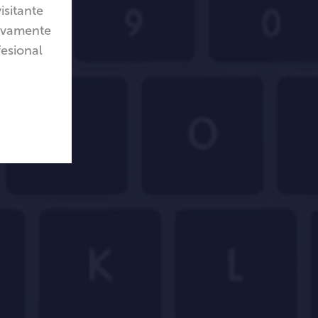
isitante
sivamente
fesional
fit