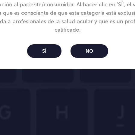
ción al paciente/consumidor. Al hacer clic en 'SÍ', el v
 que es consciente de que esta categoría está exclu
da a profesionales de la salud ocular y que es un pro
calificado.
nicon Bloom™ Easy
SÍ
NO