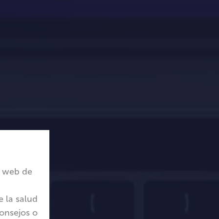
o web de
 la salud
consejos o