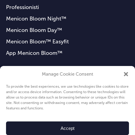
Professionisti
Menicon Bloom Night™
Menicon Bloom Day™
Menicon Bloom™ Easyfit
App Menicon Bloom™
Manage Cookie Consent
FAQ
To provide the best experiences, we use technologies like cookies to store
Notizie
and/or access device information. Consenting to these technologies will
allow us to process data such as browsing behavior or unique IDs on this
Chi siamo
site. Not consenting or withdrawing consent, may adversely affect certain
features and functions.
Privacy Policy
Cookie Policy
Accept