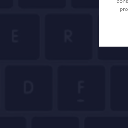
cons
pro
Me