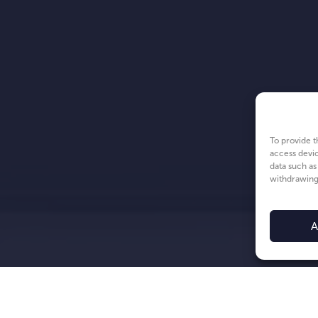
To provide t
access devic
data such as
withdrawing 
A