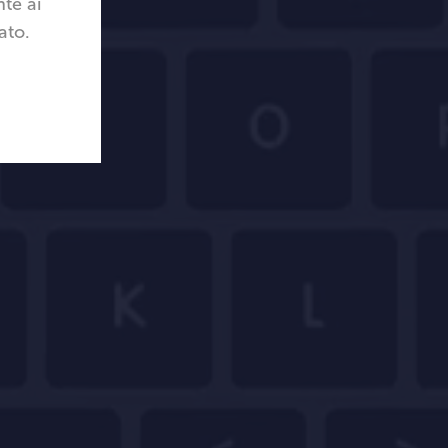
te ai
ato.
fit