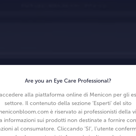
Are you an Eye Care Professional?
 accedere alla piattaforma online di Menicon per gli es
settore. Il contenuto della sezione ‘Esperti’ del sito
niconbloom.com è riservato ai professionisti della vi
a informazioni sui prodotti non destinate a fornire con
zioni al consumatore. Cliccando ‘SI’, l’utente confer