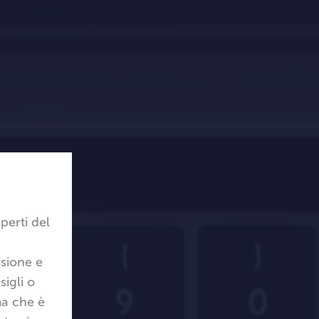
perti del
sione e
sigli o
ma che è