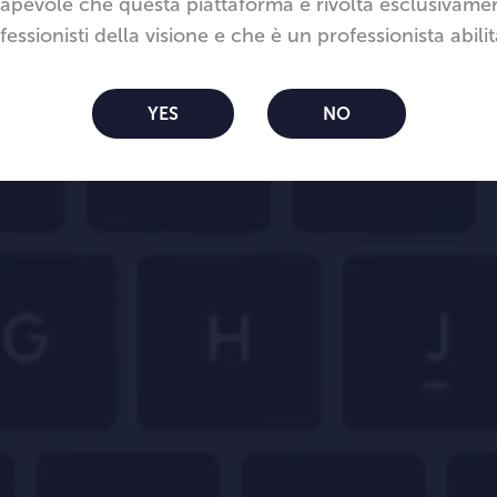
apevole che questa piattaforma è rivolta esclusivamen
fessionisti della visione e che è un professionista abilit
nicon Bloom™ Easy
YES
NO