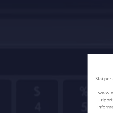
Stai per
www.me
riport
informa