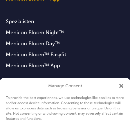
Spezialisten
Menicon Bloom Night™
Menicon Bloom Day™
Menicon Bloom™ Easyfit
Menicon Bloom™ App
Manage Consent
FAQ
To provide the best experiences, we use technologies like cookies to store
News
and/or access device information. Consenting to these technologies will
allow us to process data such as browsing behavior or unique IDs on this
Über uns
site. Not consenting or withdrawing consent, may adversely affect certain
features and functions.
Privacy Policy