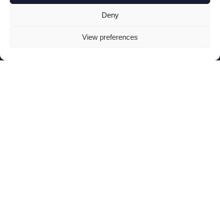
Deny
View preferences
Menicon Bloom™ Easyfit, Ihr
digitaler Begleiter.
Menicon Bloom™ Easyfit ist eine