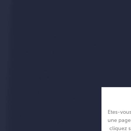
Etes-vous
une page 
cliquez s