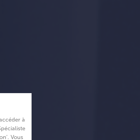
’accéder à
pécialiste
Non’. Vous