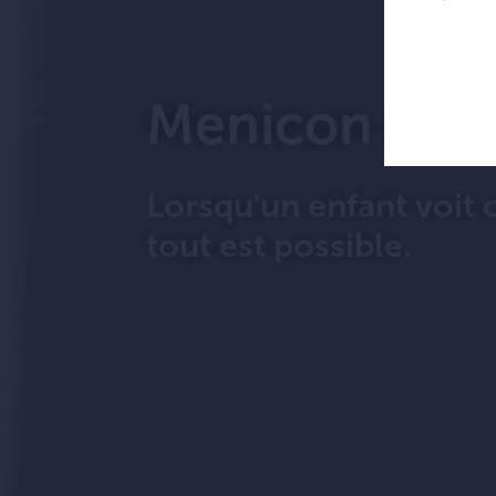
Menicon Bl
Lorsqu'un enfant voit
tout est possible.