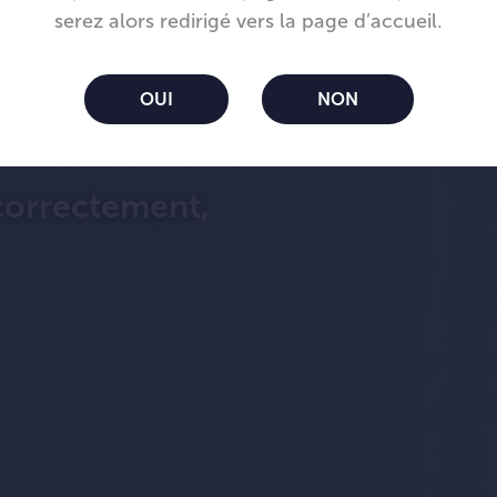
serez alors redirigé vers la page d’accueil.
OUI
NON
oom™
 correctement,