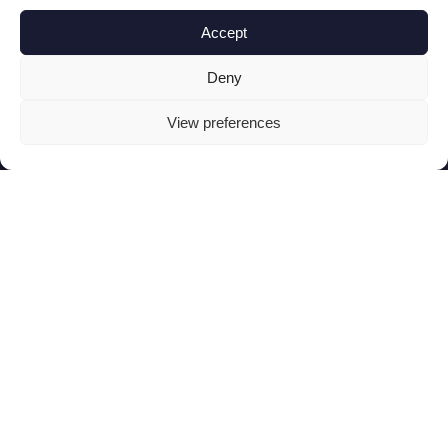
Accept
Deny
View preferences
Menicon Bloom Night™