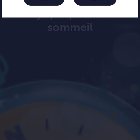
Bloom Night™ traitent
la myopie pendant le
sommeil